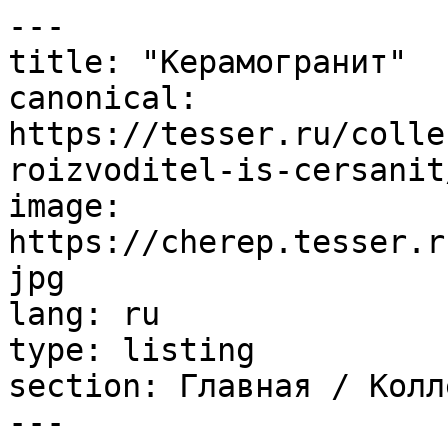
---

title: "Керамогранит"

canonical: 
https://tesser.ru/colle
roizvoditel-is-cersanit
image: 
https://cherep.tesser.r
jpg

lang: ru

type: listing

section: Главная / Колл
---
